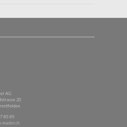
er AG
dstrasse 20
rentfelden
7 85 85
-mader.ch