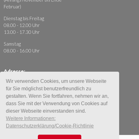
Februar)
Dienstag bis Freitag
08.00 - 12.00 Uhr
13.00 - 17.30 Uhr
Samstag
08.00 - 16.00 Uhr
Adresse:
Moto Mader AG
Wir verwenden Cookies, um unsere Webseite
Ausserfeldstrasse 20
für Sie möglichst benutzerfreundlich zu
5036 Oberentfelden
gestalten. Wenn Sie fortfahren, nehmen wir an,
dass Sie mit der Verwendung von Cookies auf
+41 62 737 85 85
dieser Webseite einverstanden sind.
info@moto-mader.ch
Weitere Informationen:
Impressum
Datenschutzerklärung/Cookie-Richtlinie
AGB
Datenschutz