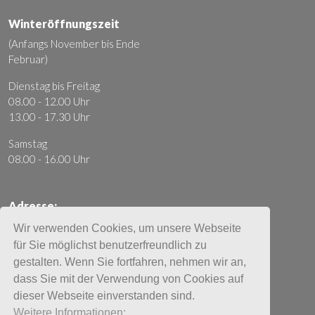
Winteröffnungszeit
(Anfangs November bis Ende
Februar)
Dienstag bis Freitag
08.00 - 12.00 Uhr
13.00 - 17.30 Uhr
Samstag
08.00 - 16.00 Uhr
Adresse:
Moto Mader AG
Wir verwenden Cookies, um unsere Webseite
Ausserfeldstrasse 20
für Sie möglichst benutzerfreundlich zu
5036 Oberentfelden
gestalten. Wenn Sie fortfahren, nehmen wir an,
dass Sie mit der Verwendung von Cookies auf
+41 62 737 85 85
dieser Webseite einverstanden sind.
info@moto-mader.ch
Weitere Informationen: