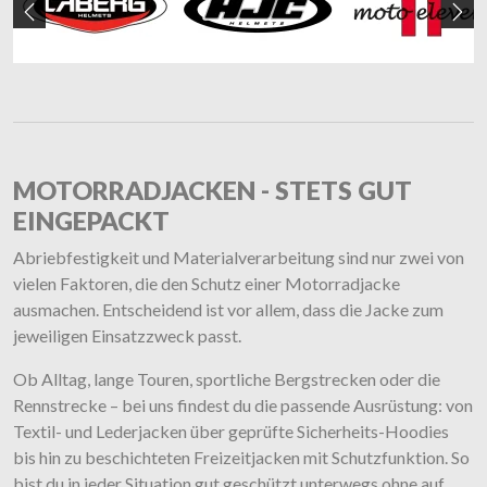
Zurück
We
MOTORRADJACKEN - STETS GUT
EINGEPACKT
Abriebfestigkeit und Materialverarbeitung sind nur zwei von
vielen Faktoren, die den Schutz einer Motorradjacke
ausmachen. Entscheidend ist vor allem, dass die Jacke zum
jeweiligen Einsatzzweck passt.
Ob Alltag, lange Touren, sportliche Bergstrecken oder die
Rennstrecke – bei uns findest du die passende Ausrüstung: von
Textil- und Lederjacken über geprüfte Sicherheits-Hoodies
bis hin zu beschichteten Freizeitjacken mit Schutzfunktion. So
bist du in jeder Situation gut geschützt unterwegs ohne auf