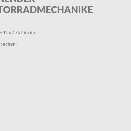
TORRADMECHANIKE
 +41 62 737 85 85
rachen: