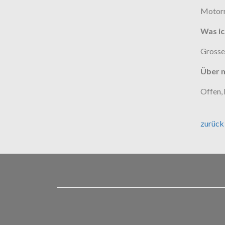
Motorr
Was ic
Grosse
Über m
Offen, 
zurück