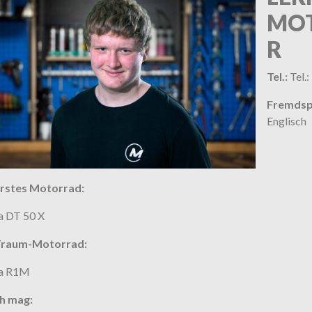
MO
R
Tel.:
Tel.:
Fremdsp
Englisch
rstes Motorrad:
 DT 50 X
Traum-Motorrad:
a R1M
h mag: