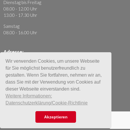
Dienstag bis Freitag
08.00 - 12.00 Uhr
13.00 - 17.30 Uhr
Samstag
08.00 - 16.00 Uhr
Adresse:
Moto Mader AG
Wir verwenden Cookies, um unsere Webseite
Ausserfeldstrasse 20
für Sie möglichst benutzerfreundlich zu
5036 Oberentfelden
gestalten. Wenn Sie fortfahren, nehmen wir an,
dass Sie mit der Verwendung von Cookies auf
+41 62 737 85 85
dieser Webseite einverstanden sind.
info@moto-mader.ch
Weitere Informationen:
Impressum
Datenschutzerklärung/Cookie-Richtlinie
AGB
Datenschutz
Akzeptieren