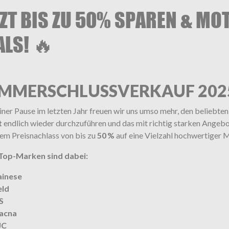
TZT BIS ZU 50% SPAREN & MO
ALS! 🔥
MMERSCHLUSSVERKAUF 20
iner Pause im letzten Jahr freuen wir uns umso mehr, den belieb
t
endlich wieder durchzuführen und das mit richtig starken Angebo
em Preisnachlass von bis zu
50 %
auf eine Vielzahl hochwertiger 
Top-Marken sind dabei:
ainese
eld
S
acna
JC