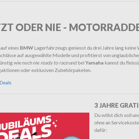
TZT ODER NIE - MOTORRADD
auf eines
BMW
Lagerfahrzeugs geniesst du drei Jahre lang keine 
chlässe auf ausgewählte Modelle und profitierst von unglaubliche
ünstig wie noch nie
ready to race
und bei
Yamaha
kannst du fleiss
gaktionen oder exklusiven Zubehörpaketen.
 Deals
3 JAHRE GRAT
Du willst dich voll u
ohne an Servicekoste
dafür: