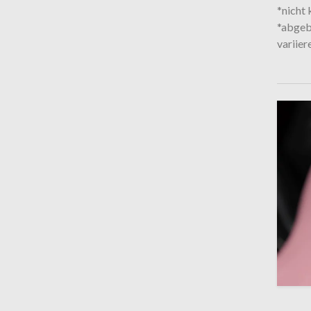
*nicht 
*abgebi
variier