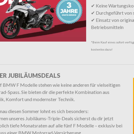
✔ Keine Wartungskos
✔ Durchgeführt von 
✔ Einsatz von origi
Betriebsmitteln
*Beim Kauf eines sofort verfüg
kostenlos dazu!
ER JUBILÄUMSDEALS
nf BMW F Modelle stehen wie keine anderen für vielseitigen
ad-Spass. Sie bieten dir die perfekte Kombination aus
k, Komfort und modernster Technik.
nau diesen Sommer lohnt es sich besonders:
en unseres Jubiläums-Triple-Deals sicherst du dir jetzt
lich tiefe Monatsraten auf alle fünf F Modelle – exklusiv bei
uss einer BMW Motorrad-Versicherung.