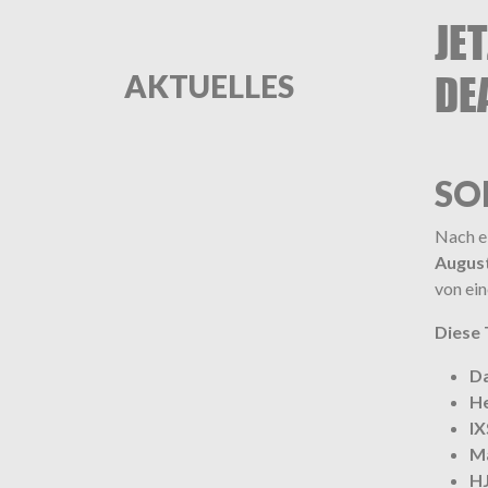
JE
AKTUELLES
DE
SO
Nach e
Augus
von ein
Diese 
D
H
IX
M
H