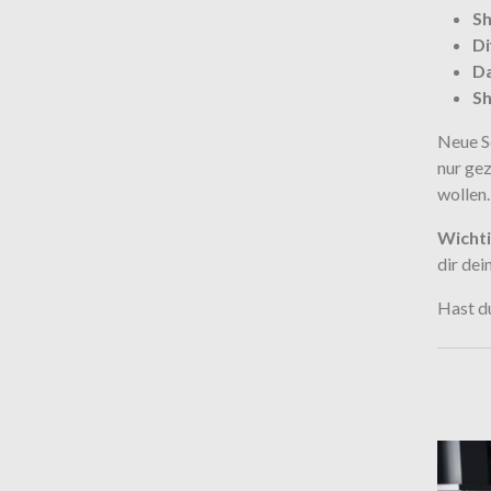
Sh
Di
D
S
Neue S
nur gez
wollen
Wichti
dir dei
Hast d