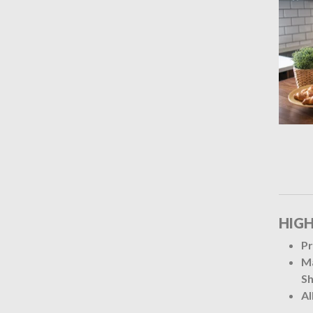
HIGH
Pr
Ma
S
Al