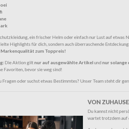
oei
fi
ane
hark
chutzkleidung, ein frischer Helm oder einfach nur Lust auf etwas
ielte Highlights für dich, sondern auch überraschende Entdeckungen
.
Markenqualität zum Toppreis!
g:
Die Aktion gilt
nur auf ausgewählte Artikel
und
nur solange 
ne Favoriten, bevor sie weg sind!
u Fragen oder suchst etwas Bestimmtes? Unser Team steht dir gern
VON ZUHAUSE
Du kannst nicht per
wartet trotzdem auf 