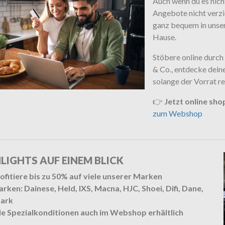
Auch wenn du es nicht
Angebote nicht verzic
ganz bequem in unser
Hause.
Stöbere online durch
& Co., entdecke deine
solange der Vorrat re
👉
Jetzt online sho
zum Webshop
LIGHTS AUF EINEM BLICK
ofitiere bis zu 50% auf viele unserer Marken
rken: Dainese, Held, IXS, Macna, HJC, Shoei, Difi, Dane,
hark
le Spezialkonditionen auch im Webshop erhältlich