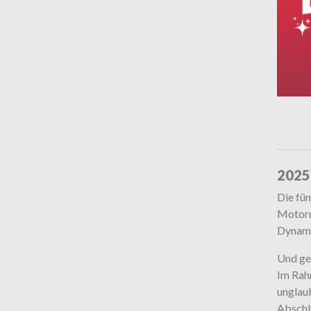
2025
Die fü
Motorr
Dynami
Und ge
Im Rahm
unglaub
Abschl