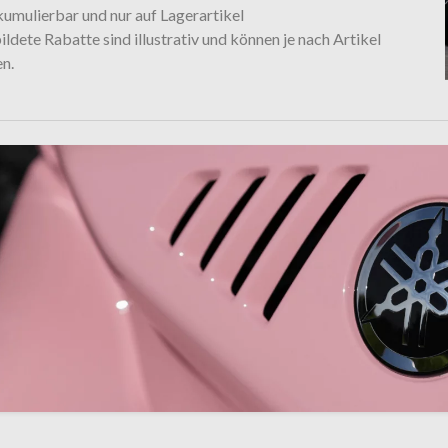
kumulierbar und nur auf Lagerartikel
ldete Rabatte sind illustrativ und können je nach Artikel
en.