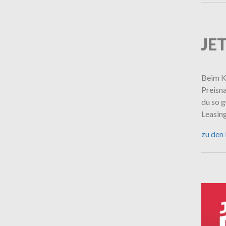
JE
Beim K
Preisna
du so g
Leasin
zu den